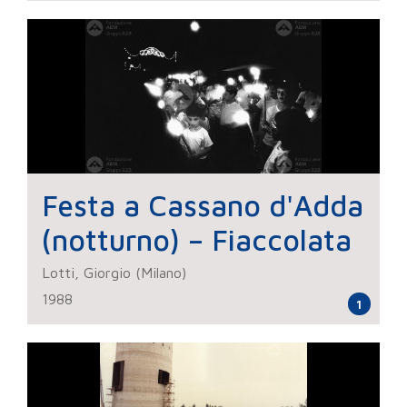
Festa a Cassano d'Adda
(notturno) – Fiaccolata
Lotti, Giorgio (Milano)
1988
1