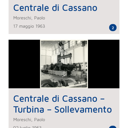
Centrale di Cassano
Moreschi, Paolo
17 maggio 1963
2
Centrale di Cassano –
Turbina – Sollevamento
Moreschi, Paolo
02 luglio 1963