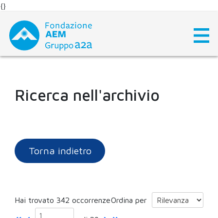
{}
Skip
to
content
Ricerca nell'archivio
Torna indietro
Hai trovato 342 occorrenze
Ordina per