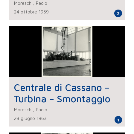
Moreschi, Paolo
24 ottobre 1959
2
Centrale di Cassano –
Turbina – Smontaggio
Moreschi, Paolo
28 giugno 1963
1