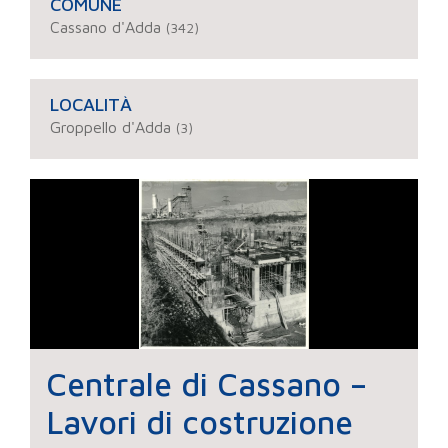
COMUNE
Cassano d'Adda
(342)
LOCALITÀ
Groppello d'Adda
(3)
Centrale di Cassano –
Lavori di costruzione