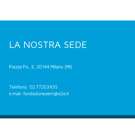
LA NOSTRA SEDE
Piazza Po, 3, 20144 Milano (MI)
Telefono: 02.77203935
e.mail: fondazioneaem@a2a.it
Fondazione AEM -
Privacy e cookie policy
-
Dichiarazione di accessibilità