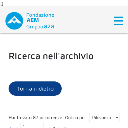
{}
Skip
to
content
Ricerca nell'archivio
Torna indietro
Hai trovato 87 occorrenze
Ordina per