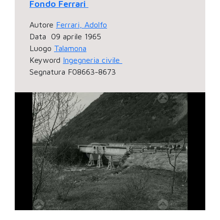
Fondo Ferrari
Autore
Ferrari, Adolfo
Data
09 aprile 1965
Luogo
Talamona
Keyword
Ingegneria civile
Segnatura
F08663-8673