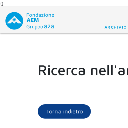
{}
Skip
to
content
ARCHIVIO
Ricerca nell'a
Torna indietro