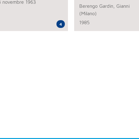
3 novembre 1963
Berengo Gardin, Gianni
(Milano)
1985
4