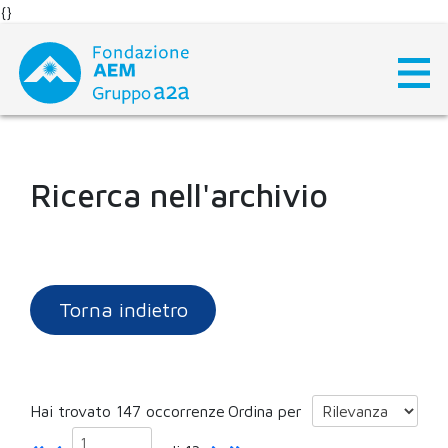
{}
Skip
to
content
Ricerca nell'archivio
Torna indietro
Hai trovato 147 occorrenze
Ordina per