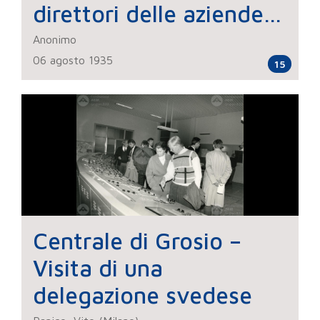
direttori delle aziende
elettriche
Anonimo
06 agosto 1935
municipalizzate – Sosta
15
al Soggiorno alpino di
Cancano
Centrale di Grosio –
Visita di una
delegazione svedese