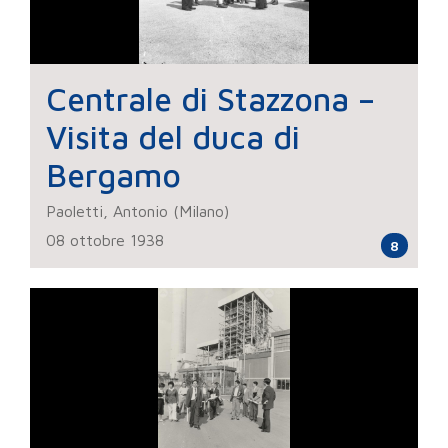
Centrale di Stazzona –
Visita del duca di
Bergamo
Paoletti, Antonio (Milano)
08 ottobre 1938
8