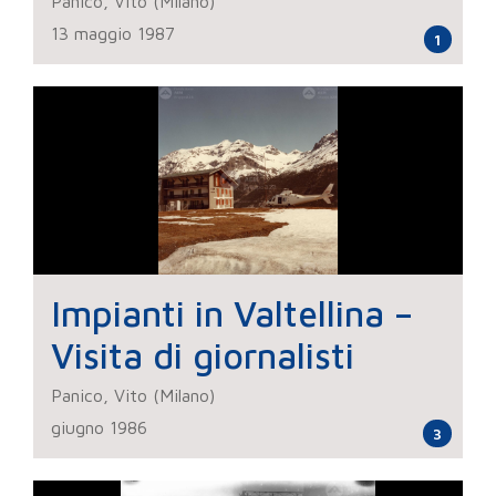
Panico, Vito (Milano)
13 maggio 1987
1
Impianti in Valtellina –
Visita di giornalisti
Panico, Vito (Milano)
giugno 1986
3