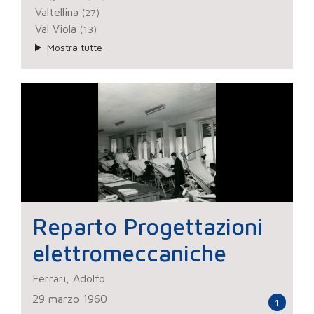
Valtellina
(27)
Val Viola
(13)
Mostra tutte
Reparto Progettazioni
elettromeccaniche
Ferrari, Adolfo
29 marzo 1960
1