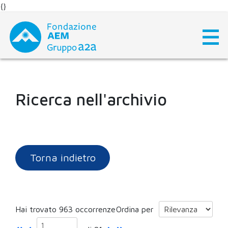
{}
Skip
to
content
Ricerca nell'archivio
Torna indietro
Hai trovato 963 occorrenze
Ordina per