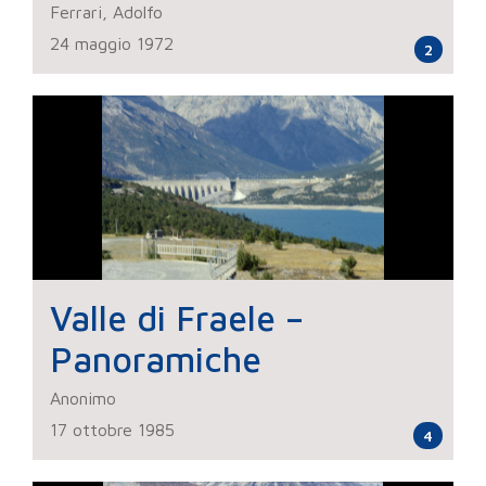
Prove su modello
Ferrari, Adolfo
24 maggio 1972
2
Valle di Fraele –
Panoramiche
Anonimo
17 ottobre 1985
4