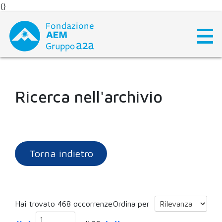
{}
Skip
to
content
Ricerca nell'archivio
Torna indietro
Hai trovato 468 occorrenze
Ordina per