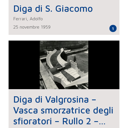
Diga di S. Giacomo
Ferrari, Adolfo
25 novembre 1959
1
Diga di Valgrosina –
Vasca smorzatrice degli
sfioratori – Rullo 2 –