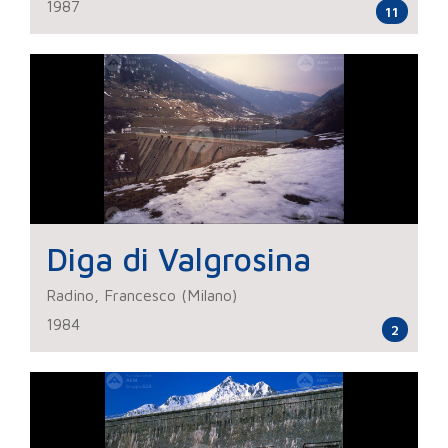
1987
11
Diga di Valgrosina
Radino, Francesco (Milano)
1984
2