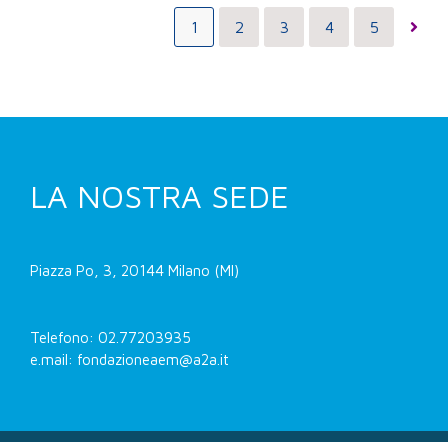
1
2
3
4
5
LA NOSTRA SEDE
Piazza Po, 3, 20144 Milano (MI)
Telefono: 02.77203935
e.mail: fondazioneaem@a2a.it