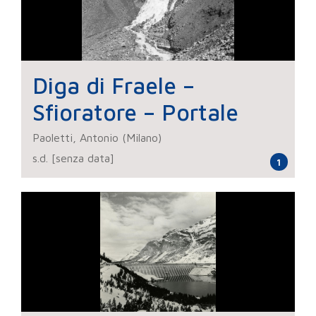
Diga di Fraele –
Sfioratore – Portale
Paoletti, Antonio (Milano)
s.d. [senza data]
1