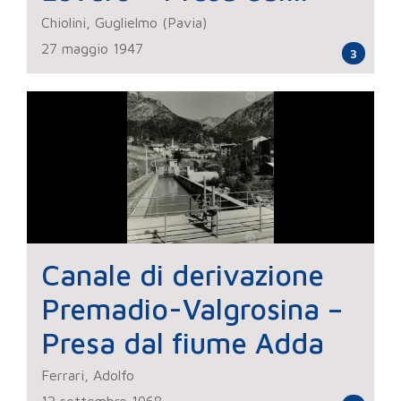
torrente Roasco
Chiolini, Guglielmo (Pavia)
27 maggio 1947
3
Canale di derivazione
Premadio-Valgrosina –
Presa dal fiume Adda
Ferrari, Adolfo