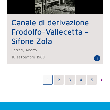
Canale di derivazione
Frodolfo-Vallecetta –
Sifone Zola
Ferrari, Adolfo
10 settembre 1968
1
1
2
3
4
5