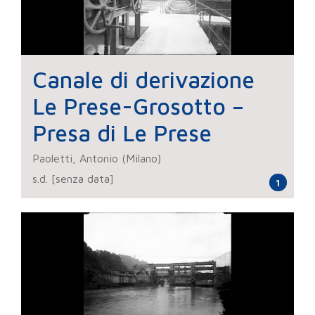
Canale di derivazione
Le Prese-Grosotto –
Presa di Le Prese
Paoletti, Antonio (Milano)
s.d. [senza data]
1