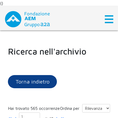
{}
Skip
to
content
Ricerca nell'archivio
Torna indietro
Hai trovato 565 occorrenze
Ordina per