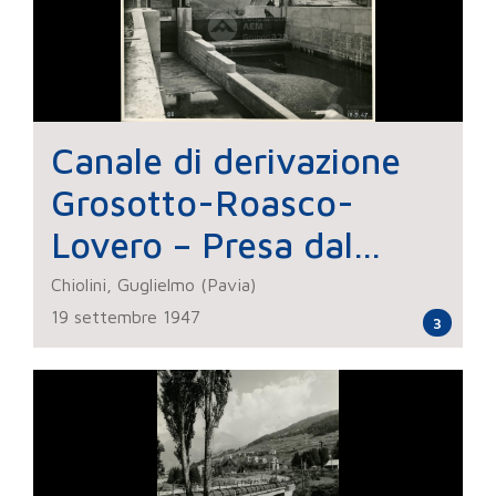
Canale di derivazione
Grosotto-Roasco-
Lovero – Presa dal
torrente Roasco
Chiolini, Guglielmo (Pavia)
19 settembre 1947
3