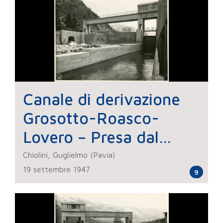
Canale di derivazione
Grosotto-Roasco-
Lovero – Presa dal
fiume Adda
Chiolini, Guglielmo (Pavia)
19 settembre 1947
9