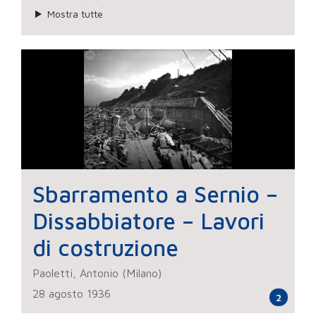
Mostra tutte
Sbarramento a Sernio –
Dissabbiatore – Lavori
di costruzione
Paoletti, Antonio (Milano)
28 agosto 1936
2