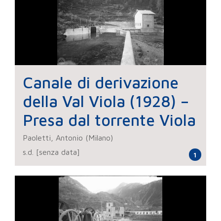
Canale di derivazione
della Val Viola (1928) –
Presa dal torrente Viola
Paoletti, Antonio (Milano)
s.d. [senza data]
1