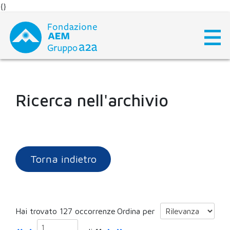
{}
Skip
to
content
Ricerca nell'archivio
Torna indietro
Hai trovato 127 occorrenze
Ordina per