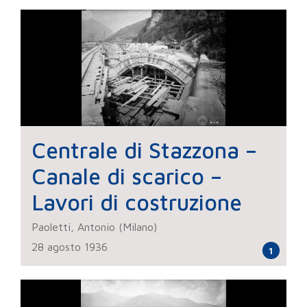
Centrale di Stazzona –
Canale di scarico –
Lavori di costruzione
Paoletti, Antonio (Milano)
28 agosto 1936
1