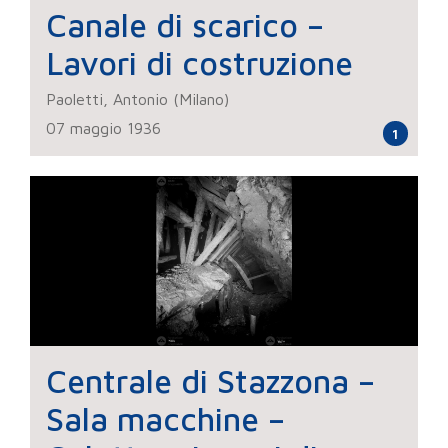
Canale di scarico –
Lavori di costruzione
Paoletti, Antonio (Milano)
07 maggio 1936
1
Centrale di Stazzona –
Sala macchine –