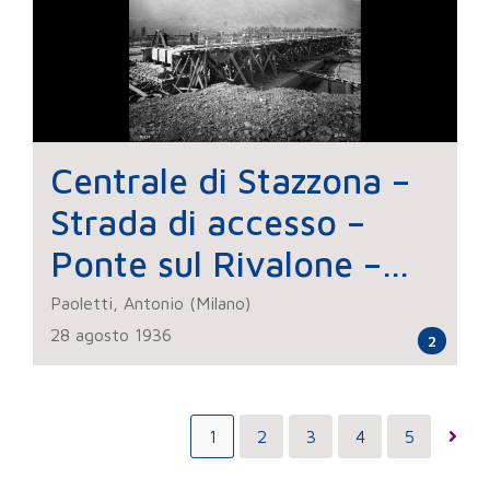
Centrale di Stazzona –
Strada di accesso –
Ponte sul Rivalone –
Lavori di costruzione
Paoletti, Antonio (Milano)
28 agosto 1936
2
1
2
3
4
5