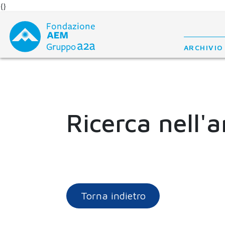
{}
Skip
to
content
ARCHIVIO
Ricerca nell'a
Torna indietro