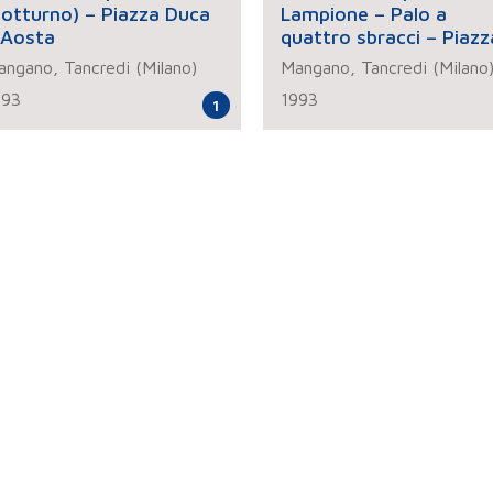
notturno) – Piazza Duca
Lampione – Palo a
'Aosta
quattro sbracci – Piazz
Velasca
ngano, Tancredi (Milano)
Mangano, Tancredi (Milano
993
1993
1