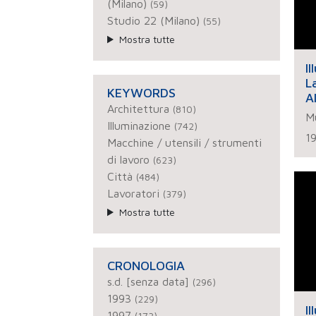
(Milano)
(59)
Studio 22 (Milano)
(55)
Mostra tutte
I
L
KEYWORDS
A
Architettura
(810)
Mu
Illuminazione
(742)
1
Macchine / utensili / strumenti
di lavoro
(623)
Città
(484)
Lavoratori
(379)
Mostra tutte
CRONOLOGIA
s.d. [senza data]
(296)
1993
(229)
I
1997
(173)