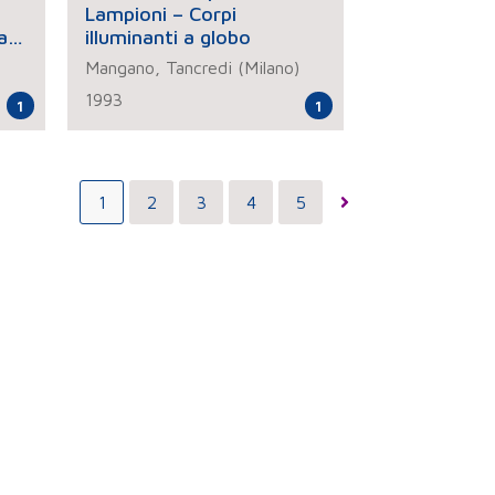
Lampioni – Corpi
a
illuminanti a globo
)
Mangano, Tancredi (Milano)
1993
1
1
1
2
3
4
5