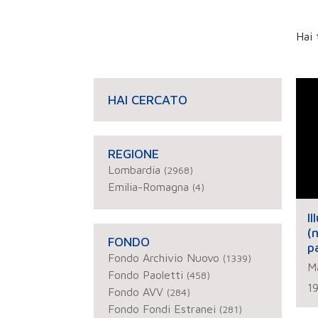
Hai 
HAI CERCATO
REGIONE
Lombardia
(2968)
Emilia-Romagna
(4)
I
(
FONDO
p
Fondo Archivio Nuovo
(1339)
s
Ma
Fondo Paoletti
(458)
1
Fondo AVV
(284)
Fondo Fondi Estranei
(281)