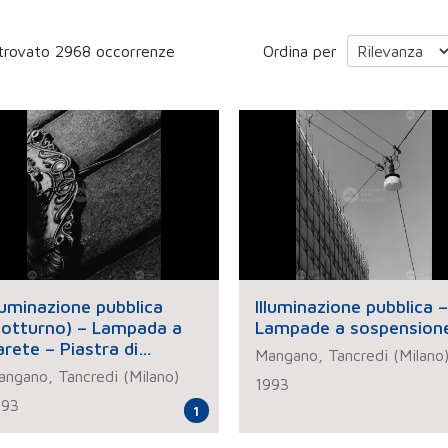
trovato 2968 occorrenze
Ordina per
lluminazione pubblica
Illuminazione pubblica –
notturno) – Lampada a
Lampade a sospension
arete – Piastra di
Mangano, Tancredi (Milano
upporto in ferro battuto
ngano, Tancredi (Milano)
1993
993
1