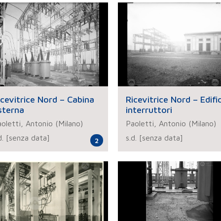
icevitrice Nord – Cabina
Ricevitrice Nord – Edifi
sterna
interruttori
oletti, Antonio (Milano)
Paoletti, Antonio (Milano)
d. [senza data]
s.d. [senza data]
2