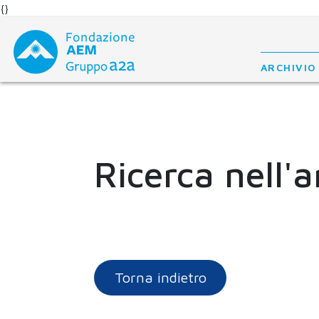
{}
Skip
to
content
ARCHIVIO
Ricerca nell'a
Torna indietro