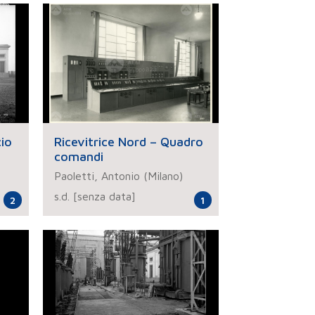
cio
Ricevitrice Nord – Quadro
comandi
Paoletti, Antonio (Milano)
s.d. [senza data]
2
1