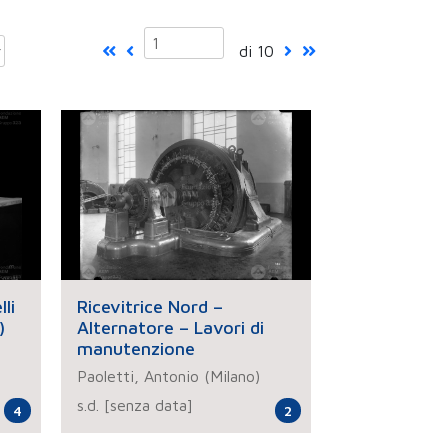
di 10
li
Ricevitrice Nord –
)
Alternatore – Lavori di
manutenzione
Paoletti, Antonio (Milano)
s.d. [senza data]
4
2