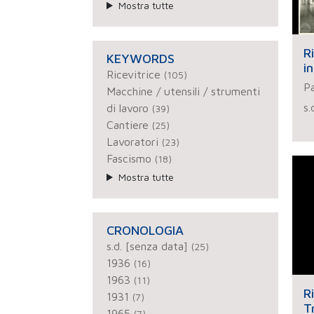
Mostra tutte
R
KEYWORDS
i
Ricevitrice
(105)
Pa
Macchine / utensili / strumenti
s.
di lavoro
(39)
Cantiere
(25)
Lavoratori
(23)
Fascismo
(18)
Mostra tutte
CRONOLOGIA
s.d. [senza data]
(25)
1936
(16)
1963
(11)
R
1931
(7)
T
1965
(7)