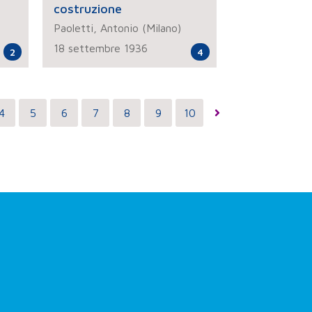
costruzione
Paoletti, Antonio (Milano)
18 settembre 1936
2
4
4
5
6
7
8
9
10