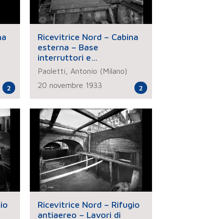
na
Ricevitrice Nord – Cabina
esterna – Base
interruttori e
di
trasformatori – Lavori di
Paoletti, Antonio (Milano)
modifica
20 novembre 1933
2
2
io
Ricevitrice Nord – Rifugio
antiaereo – Lavori di