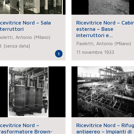
icevitrice Nord – Sala
Ricevitrice Nord – Cabi
nterruttori
esterna – Base
interruttori e
oletti, Antonio (Milano)
trasformatori – Lavori 
Paoletti, Antonio (Milano)
d. [senza data]
modifica
11 novembre 1933
1
icevitrice Nord –
Ricevitrice Nord – Rifug
rasformatore Brown-
antiaereo – Impianti di