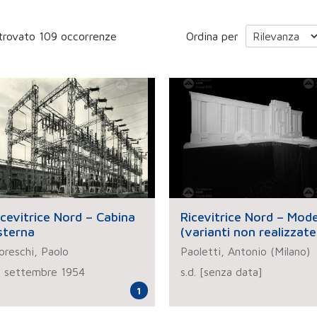
trovato 109 occorrenze
Ordina per
icevitrice Nord – Cabina
Ricevitrice Nord – Model
sterna
(varianti non realizzate
reschi, Paolo
Paoletti, Antonio (Milano)
6 settembre 1954
s.d. [senza data]
1