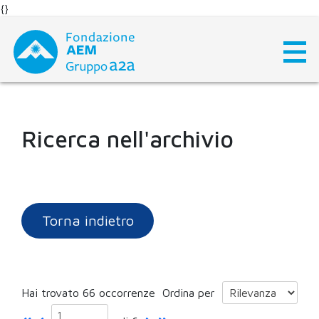
{}
Skip
to
content
Ricerca nell'archivio
Torna indietro
Hai trovato 66 occorrenze
Ordina per