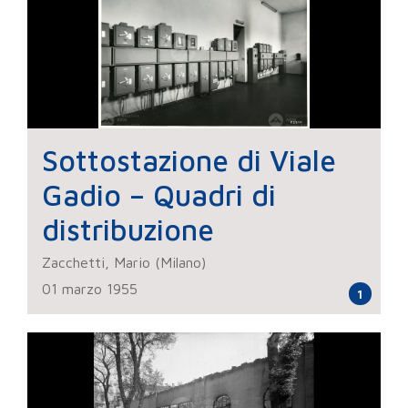
Sottostazione di Viale
Gadio – Quadri di
distribuzione
Zacchetti, Mario (Milano)
01 marzo 1955
1