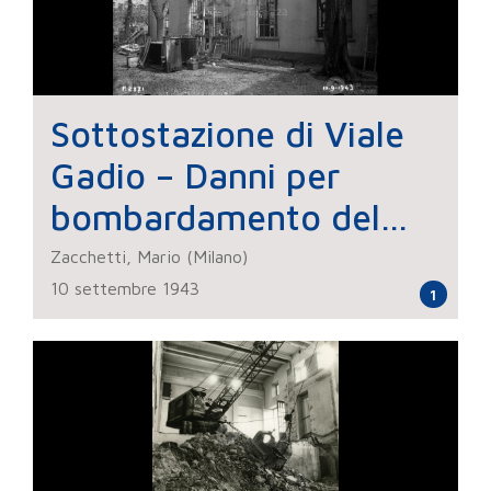
Sottostazione di Viale
Gadio – Danni per
bombardamento del
15/8/43
Zacchetti, Mario (Milano)
10 settembre 1943
1