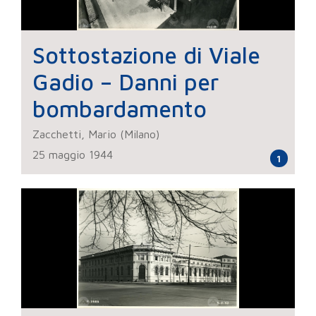
Sottostazione di Viale
Gadio – Danni per
bombardamento
Zacchetti, Mario (Milano)
25 maggio 1944
1