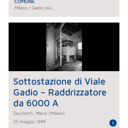
COMUNE
Milano / Gadio
(66)
Sottostazione di Viale
Gadio – Raddrizzatore
da 6000 A
Zacchetti, Mario (Milano)
25 maggio 1944
1