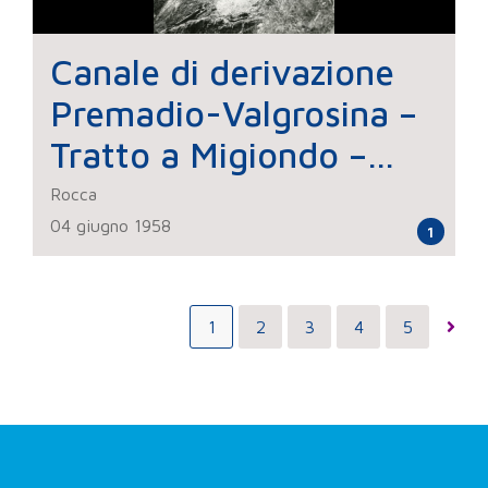
Canale di derivazione
Premadio-Valgrosina –
Tratto a Migiondo –
Lavori di costruzione –
Rocca
04 giugno 1958
Alloggi per operai
1
1
2
3
4
5