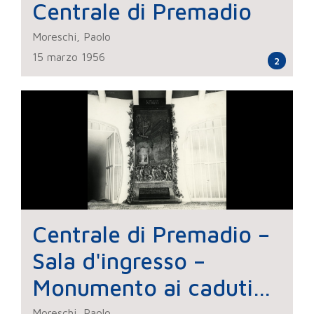
Centrale di Premadio
Moreschi, Paolo
15 marzo 1956
2
Centrale di Premadio –
Sala d'ingresso –
Monumento ai caduti
Moreschi, Paolo