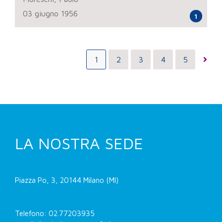
sul lavoro
03 giugno 1956
1
1
2
3
4
5
LA NOSTRA SEDE
Piazza Po, 3, 20144 Milano (MI)
Telefono: 02.77203935