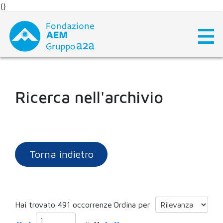
{}
Skip
to
content
Ricerca nell'archivio
Torna indietro
Hai trovato 491 occorrenze
Ordina per