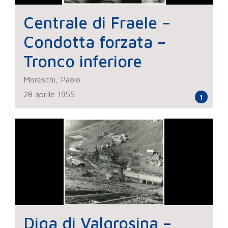
Centrale di Fraele –
Condotta forzata –
Tronco inferiore
Moreschi, Paolo
28 aprile 1955
1
Diga di Valgrosina –