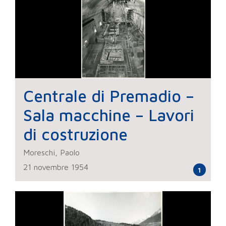
Centrale di Premadio –
Sala macchine – Lavori
di costruzione
Moreschi, Paolo
21 novembre 1954
1