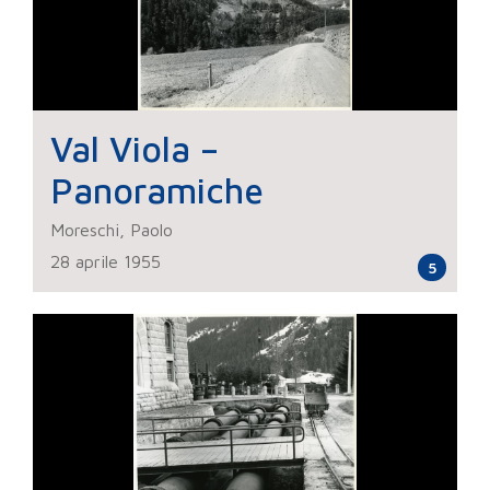
Val Viola –
Panoramiche
Moreschi, Paolo
28 aprile 1955
5