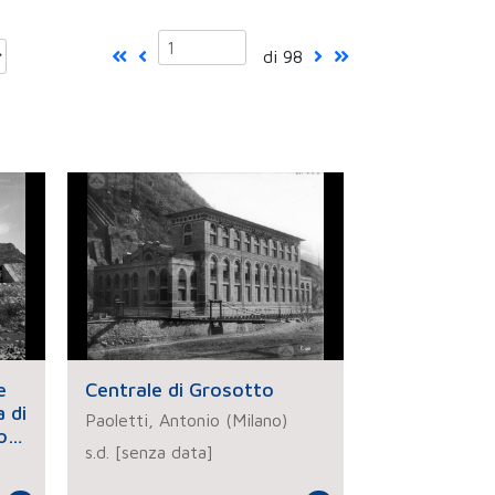
di 98
e
Centrale di Grosotto
 di
Paoletti, Antonio (Milano)
o
s.d. [senza data]