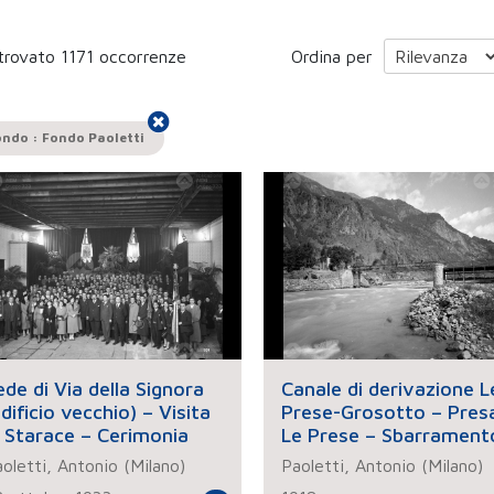
trovato 1171 occorrenze
Ordina per
ndo : Fondo Paoletti
ede di Via della Signora
Canale di derivazione L
Edificio vecchio) – Visita
Prese-Grosotto – Presa
i Starace – Cerimonia
Le Prese – Sbarrament
di La Ganda
oletti, Antonio (Milano)
Paoletti, Antonio (Milano)