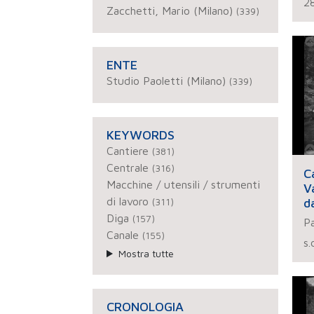
2
Zacchetti, Mario (Milano)
(339)
ENTE
Studio Paoletti (Milano)
(339)
KEYWORDS
Cantiere
(381)
Centrale
(316)
C
Macchine / utensili / strumenti
V
di lavoro
d
(311)
Diga
(157)
Pa
Canale
(155)
s.
Mostra tutte
CRONOLOGIA