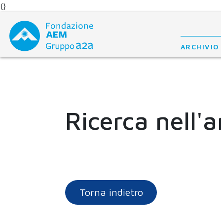
{}
Skip
to
content
ARCHIVIO
Ricerca nell'a
Torna indietro