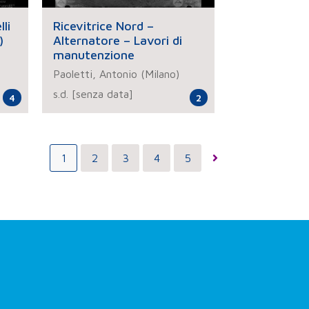
li
Ricevitrice Nord –
)
Alternatore – Lavori di
manutenzione
Paoletti, Antonio (Milano)
s.d. [senza data]
4
2
1
2
3
4
5