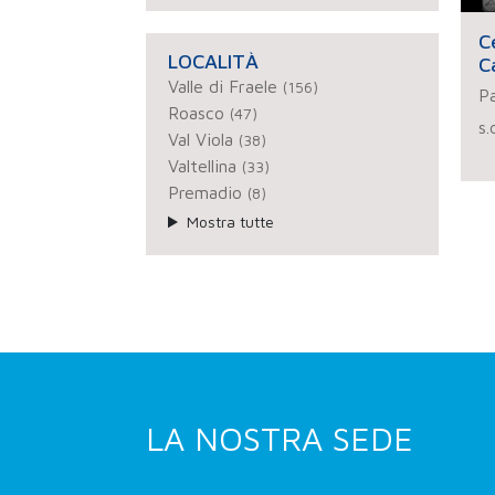
C
LOCALITÀ
C
Valle di Fraele
(156)
Pa
Roasco
(47)
s.
Val Viola
(38)
Valtellina
(33)
Premadio
(8)
Mostra tutte
LA NOSTRA SEDE