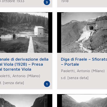
8 ottobre 1933
1918
3
anale di derivazione della
Diga di Fraele – Sfiorat
al Viola (1928) – Presa
– Portale
al torrente Viola
Paoletti, Antonio (Milano)
oletti, Antonio (Milano)
s.d. [senza data]
d. [senza data]
1