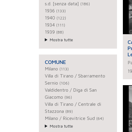
s.d. [senza data]
(186)
1936
(133)
1940
(122)
1934
(111)
1939
(88)
Mostra tutte
C
P
L
c
COMUNE
Pa
Milano
(113)
1
Villa di Tirano / Sbarramento
Sernio
(106)
Valdidentro / Diga di San
Giacomo
(96)
Villa di Tirano / Centrale di
Stazzona
(89)
Milano / Ricevitrice Sud
(64)
Mostra tutte