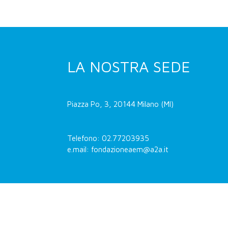
LA NOSTRA SEDE
Piazza Po, 3, 20144 Milano (MI)
Telefono: 02.77203935
e.mail: fondazioneaem@a2a.it
Fondazione AEM -
Privacy e cookie policy
-
Dichi