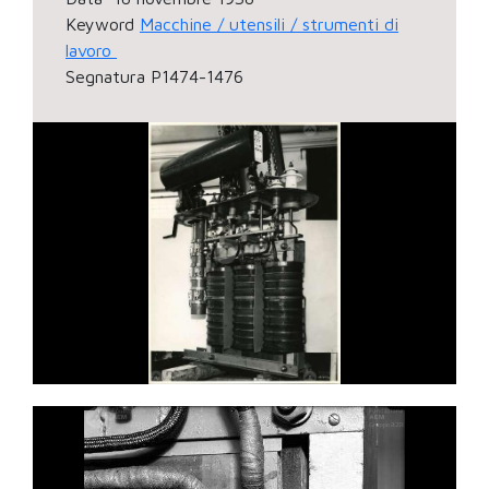
Keyword
Macchine / utensili / strumenti di
lavoro
Segnatura
P1474-1476