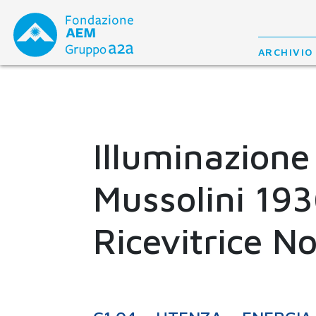
Skip
to
content
ARCHIVIO
Illuminazione 
Mussolini 193
Ricevitrice N