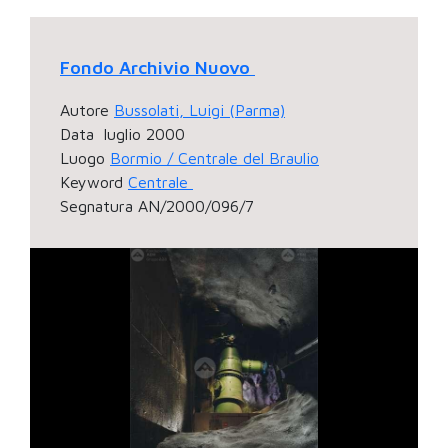
Fondo Archivio Nuovo
Autore
Bussolati, Luigi (Parma)
Data
luglio 2000
Luogo
Bormio / Centrale del Braulio
Keyword
Centrale
Segnatura
AN/2000/096/7