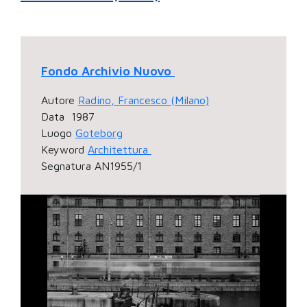
Fondo Archivio Nuovo
Autore
Radino, Francesco (Milano)
Data
1987
Luogo
Goteborg
Keyword
Architettura
Segnatura
AN1955/1