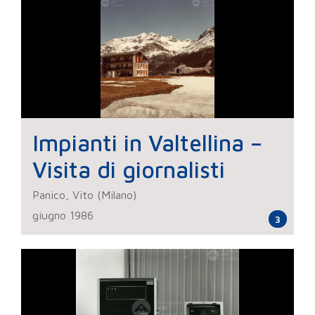
Impianti in Valtellina –
Visita di giornalisti
Panico, Vito (Milano)
giugno 1986
3