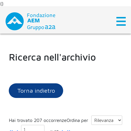
{}
Skip
to
content
Ricerca nell'archivio
Torna indietro
Hai trovato 207 occorrenze
Ordina per