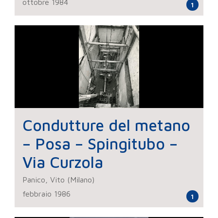
ottobre 1984
1
Condutture del metano
– Posa – Spingitubo –
Via Curzola
Panico, Vito (Milano)
febbraio 1986
1