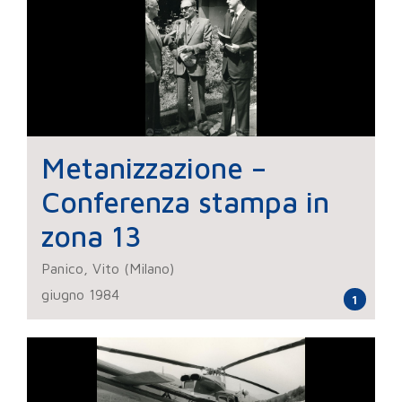
Metanizzazione –
Conferenza stampa in
zona 13
Panico, Vito (Milano)
giugno 1984
1