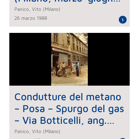
1988) – Corso “Colorare
Panico, Vito (Milano)
26 marzo 1988
e disegnare l'acqua”
1
Condutture del metano
– Posa – Spurgo del gas
– Via Botticelli, ang.
Viale Romagna
Panico, Vito (Milano)