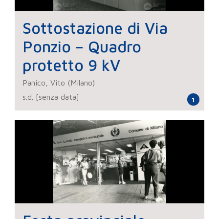
Sottostazione di Via
Ponzio – Quadro
protetto 9 kV
Panico, Vito (Milano)
s.d. [senza data]
1